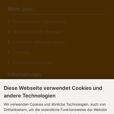
Mehr über...
Privatsphaere/ Datenschutz
Widerrufsrecht/ -formular
[ Widerruf erklaeren online ]
Lieferzeit
Cookie Einstellungen
Informationen
Lieferung & Versand
Diese Webseite verwendet Cookies und
andere Technologien
Unsere AGB's
Wir verwenden Cookies und ähnliche Technologien, auch von
Impressum/ TDG
Drittanbietern, um die ordentliche Funktionsweise der Website